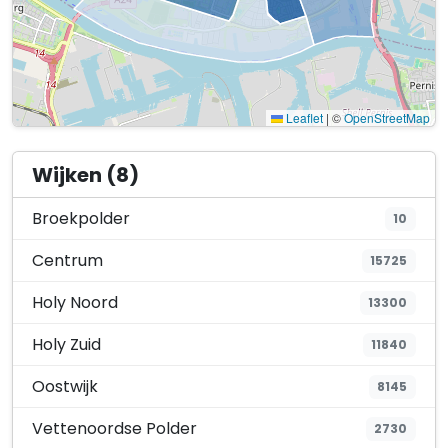
Leaflet
|
©
OpenStreetMap
Wijken (8)
Broekpolder
10
Centrum
15725
Holy Noord
13300
Holy Zuid
11840
Oostwijk
8145
Vettenoordse Polder
2730