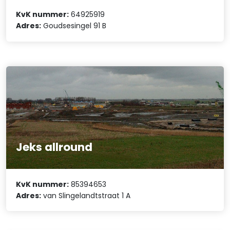
KvK nummer:
64925919
Adres:
Goudsesingel 91 B
Jeks allround
KvK nummer:
85394653
Adres:
van Slingelandtstraat 1 A