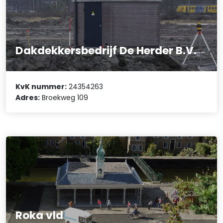
Dakdekkersbedrijf De Herder B.V.
KvK nummer:
24354263
Adres:
Broekweg 109
Roka vld