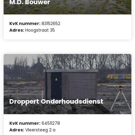
M.D. Bouwer
KvK nummer:
83152652
Adres:
Hoogstraat 35
Droppert Onderhoudsdienst
KvK nummer:
64511278
Adres:
Vleersteeg 2 a