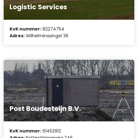
Logistic Services
KvK nummer:
82274754
Adres:
Wilhelminasingel 36
Post Boudesteijn B.V.
KvK nummer:
61452912
Adres:
Rotterdamseweg 246