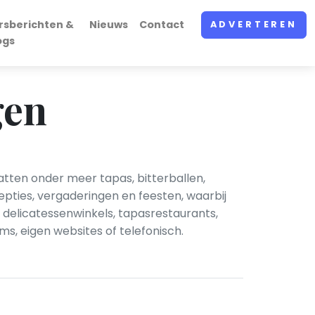
rsberichten &
Nieuws
Contact
ADVERTEREN
ogs
gen
tten onder meer tapas, bitterballen,
epties, vergaderingen en feesten, waarbij
 delicatessenwinkels, tapasrestaurants,
ms, eigen websites of telefonisch.