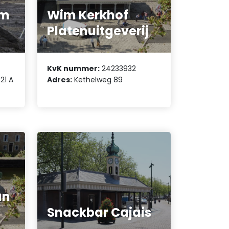
om
Wim Kerkhof
Platenuitgeverij
KvK nummer:
24233932
21 A
Adres:
Kethelweg 89
an
Snackbar Cajais