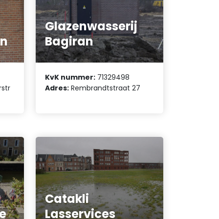
Glazenwasserij
en
Bagiran
KvK nummer:
71329498
str
Adres:
Rembrandtstraat 27
Catakli
le
Lasservices