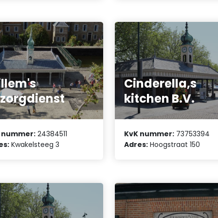
llem's
Cinderella,s
zorgdienst
kitchen B.V.
 nummer:
24384511
KvK nummer:
73753394
es:
Kwakelsteeg 3
Adres:
Hoogstraat 150