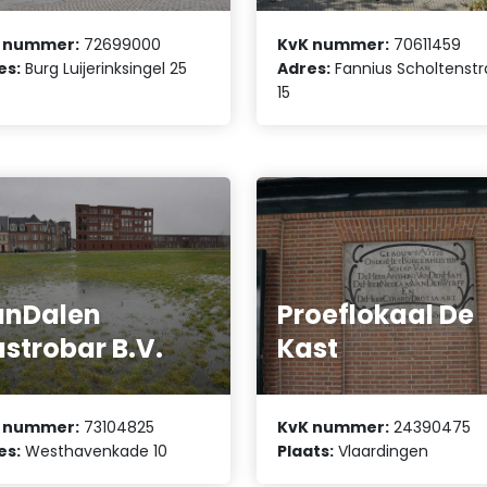
 nummer:
72699000
KvK nummer:
70611459
es:
Burg Luijerinksingel 25
Adres:
Fannius Scholtenstr
15
anDalen
Proeflokaal De
strobar B.V.
Kast
 nummer:
73104825
KvK nummer:
24390475
es:
Westhavenkade 10
Plaats:
Vlaardingen