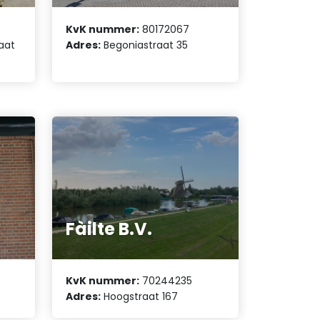
KvK nummer:
80172067
aat
Adres:
Begoniastraat 35
Fàilte B.V.
KvK nummer:
70244235
Adres:
Hoogstraat 167