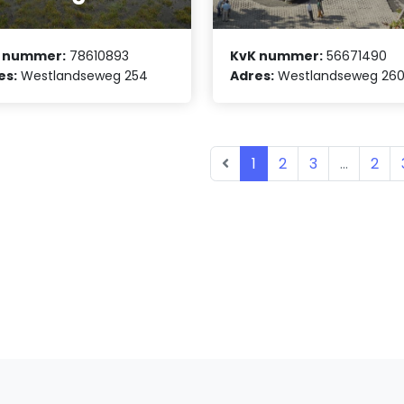
 nummer:
78610893
KvK nummer:
56671490
es:
Westlandseweg 254
Adres:
Westlandseweg 26
1
2
3
...
2