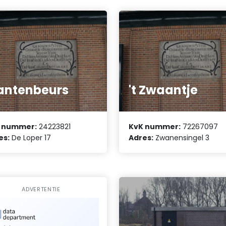
antenbeurs
't Zwaantje
 nummer:
24223821
KvK nummer:
72267097
es:
De Loper 17
Adres:
Zwanensingel 3
ADVERTENTIE