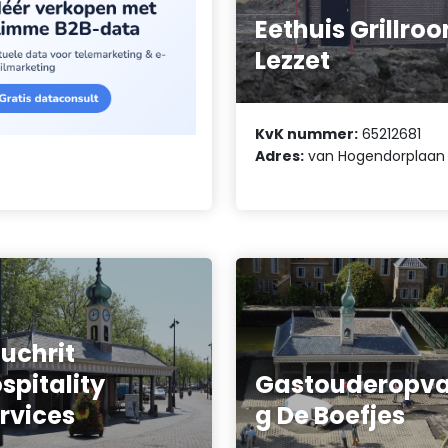
Eethuis Grillro
Lezzet
KvK nummer:
65212681
Adres:
van Hogendorplaan 
uchrit
spitality
Gastouderopv
rvices
g De Boefjes