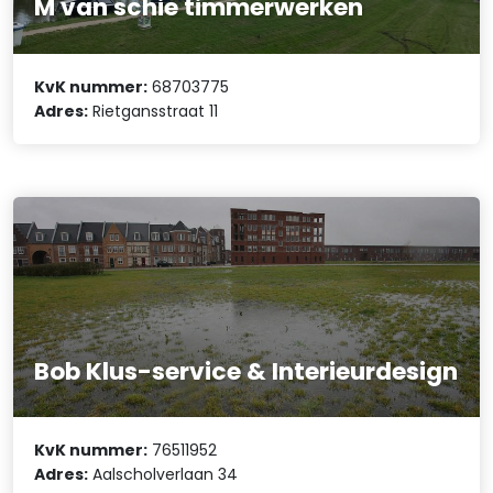
M van schie timmerwerken
KvK nummer:
68703775
Adres:
Rietgansstraat 11
Bob Klus-service & Interieurdesign
KvK nummer:
76511952
Adres:
Aalscholverlaan 34