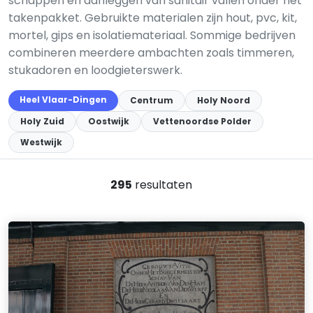
schappen en aanleggen van sanitair vallen onder het
takenpakket. Gebruikte materialen zijn hout, pvc, kit,
mortel, gips en isolatiemateriaal. Sommige bedrijven
combineren meerdere ambachten zoals timmeren,
stukadoren en loodgieterswerk.
Heel Vlaar-Dingen
Centrum
Holy Noord
Holy Zuid
Oostwijk
Vettenoordse Polder
Westwijk
295
resultaten