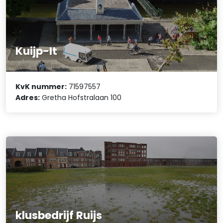
Kuijp-It
KvK nummer:
71597557
Adres:
Gretha Hofstralaan 100
klusbedrijf Ruijs