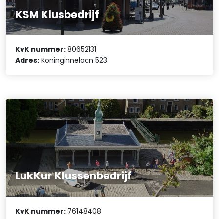
KSM Klusbedrijf
KvK nummer:
80652131
Adres:
Koninginnelaan 523
LukKur Klussenbedrijf
KvK nummer:
76148408