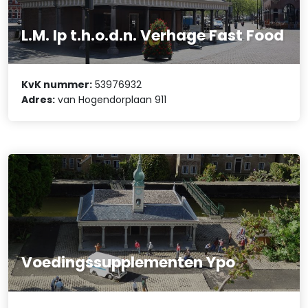
L.M. Ip t.h.o.d.n. Verhage Fast Food
KvK nummer:
53976932
Adres:
van Hogendorplaan 911
Voedingssupplementen Ypo