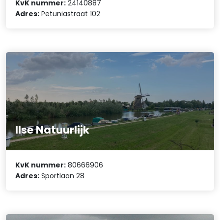
KvK nummer:
24140887
Adres:
Petuniastraat 102
Ilse Natuurlijk
KvK nummer:
80666906
Adres:
Sportlaan 28