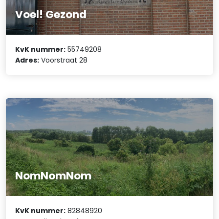
Voel! Gezond
KvK nummer:
55749208
Adres:
Voorstraat 28
NomNomNom
KvK nummer:
82848920