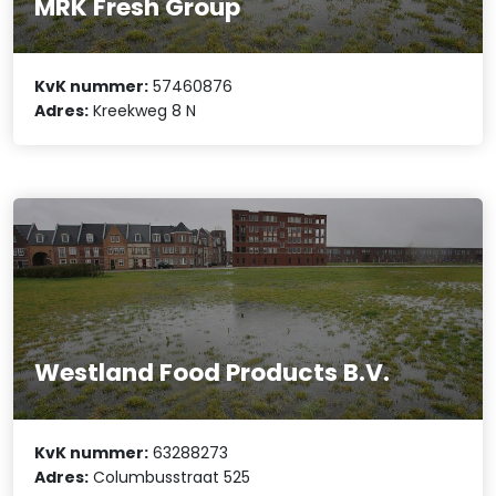
MRK Fresh Group
KvK nummer:
57460876
Adres:
Kreekweg 8 N
Westland Food Products B.V.
KvK nummer:
63288273
Adres:
Columbusstraat 525