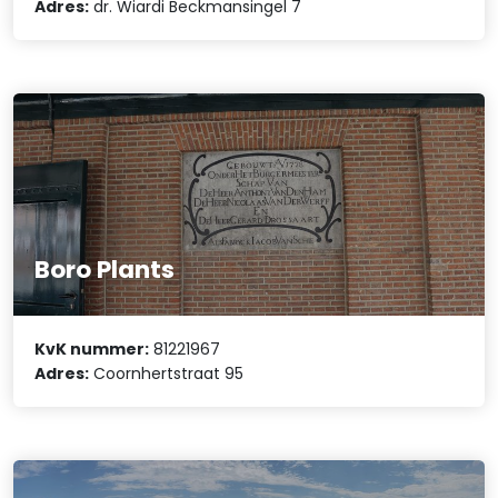
Adres:
dr. Wiardi Beckmansingel 7
Boro Plants
KvK nummer:
81221967
Adres:
Coornhertstraat 95