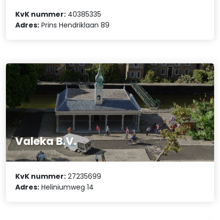
KvK nummer:
40385335
Adres:
Prins Hendriklaan 89
Valeka B.V.
KvK nummer:
27235699
Adres:
Heliniumweg 14