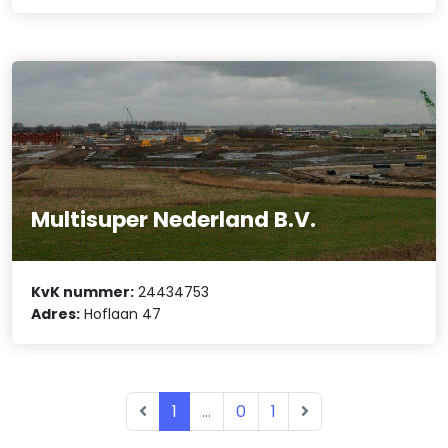
Multisuper Nederland B.V.
KvK nummer:
24434753
Adres:
Hoflaan 47
1
...
0
1