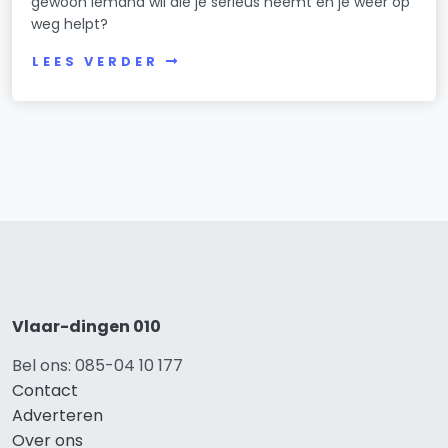
gewoon iemand wil die je serieus neemt en je weer op
weg helpt?
LEES VERDER
Vlaar-dingen 010
Bel ons: 085-04 10 177
Contact
Adverteren
Over ons