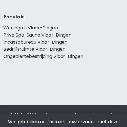
Populair
Woningruil Vlaar-Dingen
Prive Spa-Sauna Vlaar-Dingen
Incassobureau Vlaar-Dingen
Bedrijfsruimte Vlaar-Dingen
Ongediertebestrijding Vlaar-Dingen
© 2019 - 2026 Realisatie en SEO door
SEO-bureau
Lion
We gebruiken cookies om jouw ervaring met deze
Internet. Betaal alleen voor bewezen resultaten?
SEO