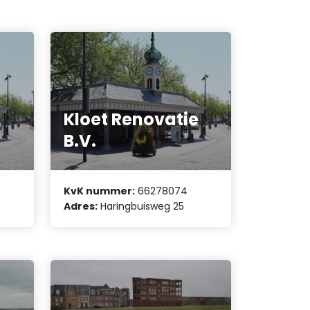
Kloet Renovatie
B.V.
KvK nummer:
66278074
Adres:
Haringbuisweg 25