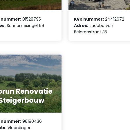
 nummer:
81528795
KvK nummer:
24412672
es:
Surinamesingel 69
Adres:
Jacoba van
Beierenstraat 35
orun Renovatie
Steigerbouw
 nummer:
98180436
ts:
Vlaardingen