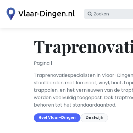
Zoek
op
bedrijfsnaam
of
Traprenovati
KvK
nummer
Pagina 1
Traprenovatiespecialisten in Vlaar-Ding
stootborden met laminaat, vinyl, hout, tap
trappalen, en het vernieuwen van de trap
worden veelvuldig toegepast. Ook traptr
behoren tot het standaardaanbod.
Heel Vlaar-Dingen
Oostwijk