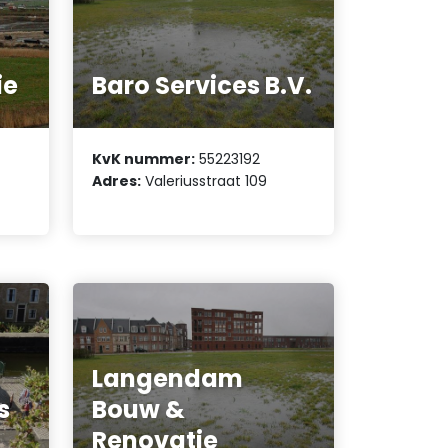
ie
Baro Services B.V.
KvK nummer:
55223192
Adres:
Valeriusstraat 109
Langendam
s
Bouw &
Renovatie