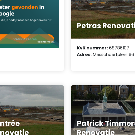
Petras Renovat
KvK nummer:
68786107
Adres:
Messchaertplein 66
ntrée
Patrick Timmer
novatie
Renovatie