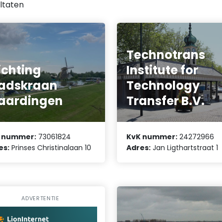
ltaten
Technotrans
ichting
Institute for
adskraan
Technology
aardingen
Transfer B.V.
 nummer:
73061824
KvK nummer:
24272966
es:
Prinses Christinalaan 10
Adres:
Jan Ligthartstraat 1
ADVERTENTIE