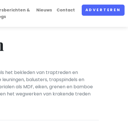
rsberichten &
Nieuws
Contact
ADVERTEREN
ogs
n
ls het bekleden van traptreden en
 leuningen, balusters, trapspindels en
erialen als MDF, eiken, grenen en bamboe
n en het wegwerken van krakende treden