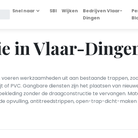
Snel naar
SBI
Wijken
Bedrijven Vlaar-
Pe
Dingen
Bl
e in Vlaar-Dinge
en voeren werkzaamheden uit aan bestaande trappen, zoa
ijt of PVC. Gangbare diensten zijn het plaatsen van nieuwe
bekleding zonder de draagconstructie te vervangen. Mat
ede opvulling, antitreedstrippen, open-trap-dicht-make