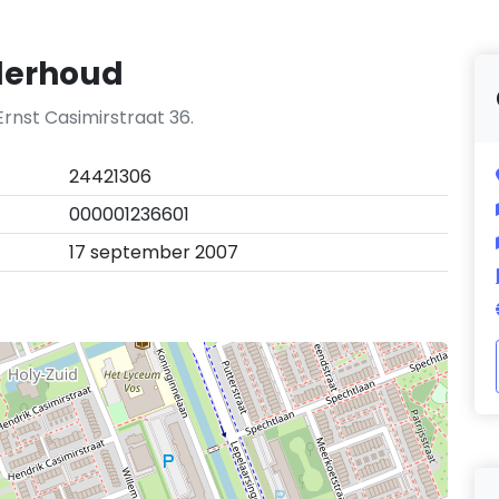
derhoud
rnst Casimirstraat 36.
24421306
000001236601
17 september 2007