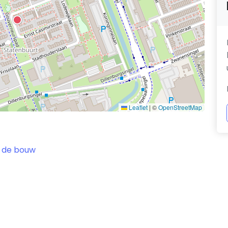
Leaflet
|
©
OpenStreetMap
 de bouw