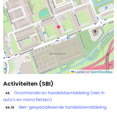
Leaflet
|
©
OpenStreetMap
Activiteiten (SBI)
Groothandel en handelsbemiddeling (niet in
46
auto's en motorfietsen)
Niet-gespecialiseerde handelsbemiddeling
46.19