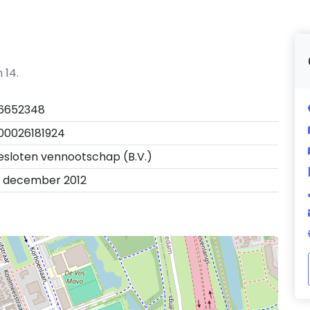
 14.
6652348
00026181924
esloten vennootschap (B.V.)
2 december 2012