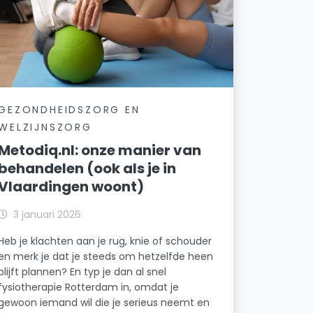
GEZONDHEIDSZORG EN
WELZIJNSZORG
Metodiq.nl: onze manier van
behandelen (ook als je in
Vlaardingen woont)
3 januari 2026
Heb je klachten aan je rug, knie of schouder
en merk je dat je steeds om hetzelfde heen
blijft plannen? En typ je dan al snel
fysiotherapie Rotterdam in, omdat je
gewoon iemand wil die je serieus neemt en