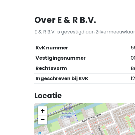
Over E & R B.V.
E & R B.V. is gevestigd aan Zilvermeeuwlaan
KvK nummer
5
Vestigingsnummer
0
Rechtsvorm
B
Ingeschreven bij KvK
1
Locatie
+
−