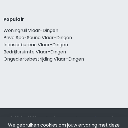
Populair
Woningruil Vlaar-Dingen
Prive Spa-Sauna Vlaar-Dingen
Incassobureau Vlaar-Dingen
Bedrijfsruimte Vlaar-Dingen
Ongediertebestrijding Vlaar-Dingen
© 2019 - 2026 Realisatie en SEO door
SEO-bureau
Lion
We gebruiken cookies om jouw ervaring met deze
Internet. Betaal alleen voor bewezen resultaten?
SEO