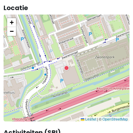
Locatie
+
−
Leaflet
|
©
OpenStreetMap
Activiteiten (SBI)