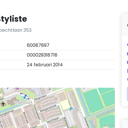
tyliste
Spechtlaan 353.
60087897
000029318718
24 februari 2014