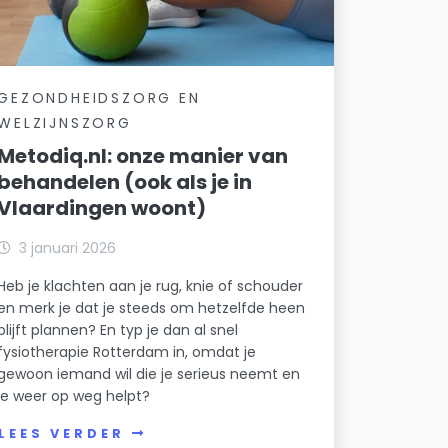
GEZONDHEIDSZORG EN
WELZIJNSZORG
Metodiq.nl: onze manier van
behandelen (ook als je in
Vlaardingen woont)
3 januari 2026
Heb je klachten aan je rug, knie of schouder
en merk je dat je steeds om hetzelfde heen
blijft plannen? En typ je dan al snel
fysiotherapie Rotterdam in, omdat je
gewoon iemand wil die je serieus neemt en
je weer op weg helpt?
LEES VERDER