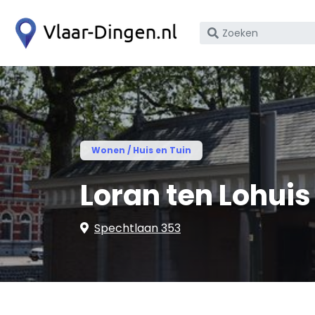
Zoek
op
bedrijfsnaam
of
KvK
nummer
Wonen / Huis en Tuin
Loran ten Lohuis 
Spechtlaan 353