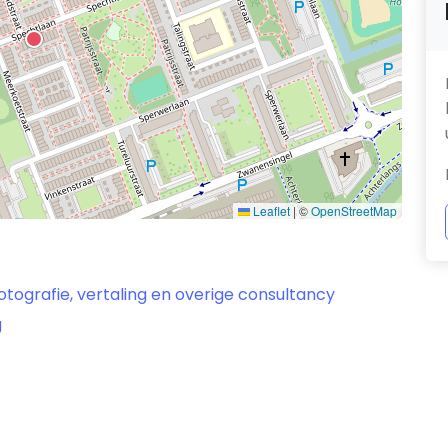
Leaflet
|
©
OpenStreetMap
otografie, vertaling en overige consultancy
g