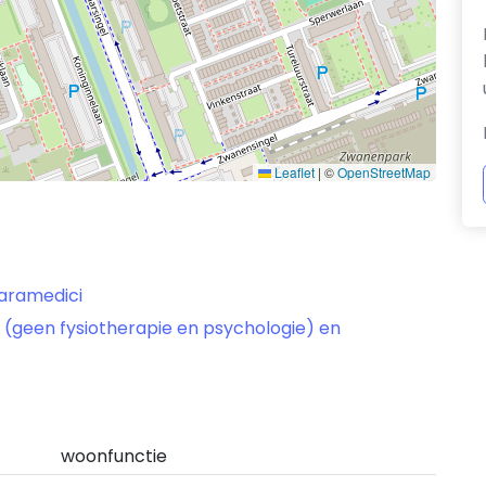
Leaflet
|
©
OpenStreetMap
paramedici
 (geen fysiotherapie en psychologie) en
woonfunctie