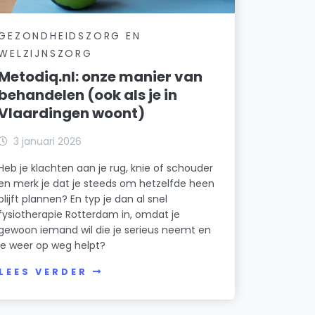
GEZONDHEIDSZORG EN
WELZIJNSZORG
Metodiq.nl: onze manier van
behandelen (ook als je in
Vlaardingen woont)
3 januari 2026
Heb je klachten aan je rug, knie of schouder
en merk je dat je steeds om hetzelfde heen
blijft plannen? En typ je dan al snel
fysiotherapie Rotterdam in, omdat je
gewoon iemand wil die je serieus neemt en
je weer op weg helpt?
LEES VERDER