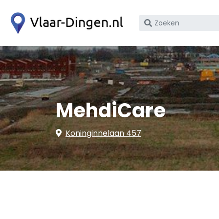
Zoek
op
bedrijfsnaam
of
KvK
nummer
MehdiCare
Koninginnelaan 457