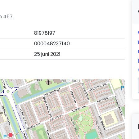
n 457.
81978197
000048237140
25 juni 2021