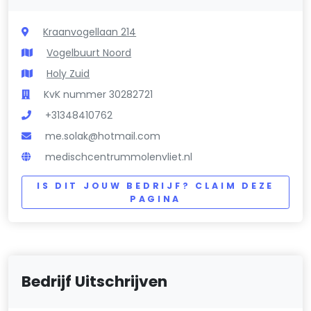
Kraanvogellaan 214
Vogelbuurt Noord
Holy Zuid
KvK nummer 30282721
+31348410762
me.solak@hotmail.com
medischcentrummolenvliet.nl
IS DIT JOUW BEDRIJF? CLAIM DEZE
PAGINA
Bedrijf Uitschrijven