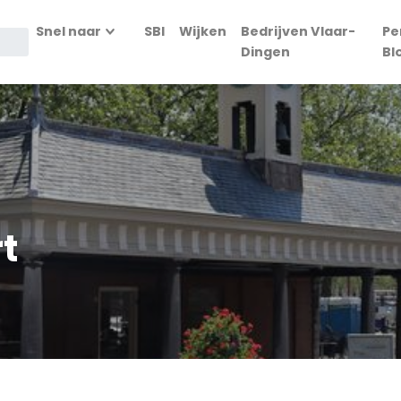
Snel naar
SBI
Wijken
Bedrijven Vlaar-
Pe
Dingen
Bl
t