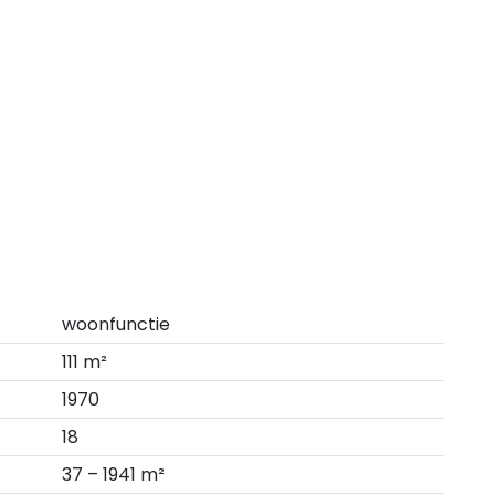
woonfunctie
111 m²
1970
18
37 – 1941 m²