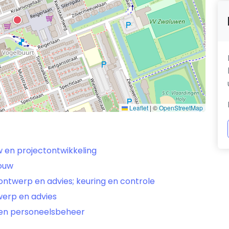
Leaflet
|
©
OpenStreetMap
w en projectontwikkeling
bouw
ontwerp en advies; keuring en controle
werp en advies
 en personeelsbeheer