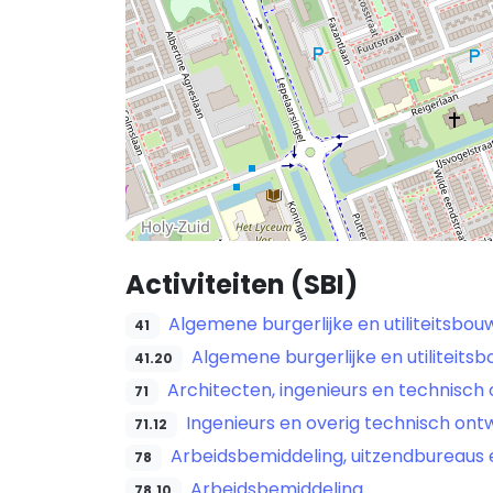
Activiteiten (SBI)
Algemene burgerlijke en utiliteitsbou
41
Algemene burgerlijke en utiliteits
41.20
Architecten, ingenieurs en technisch 
71
Ingenieurs en overig technisch ont
71.12
Arbeidsbemiddeling, uitzendbureaus
78
Arbeidsbemiddeling
78.10