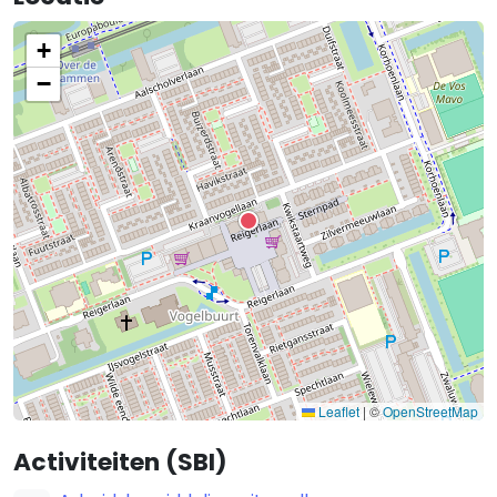
+
−
Leaflet
|
©
OpenStreetMap
Activiteiten (SBI)