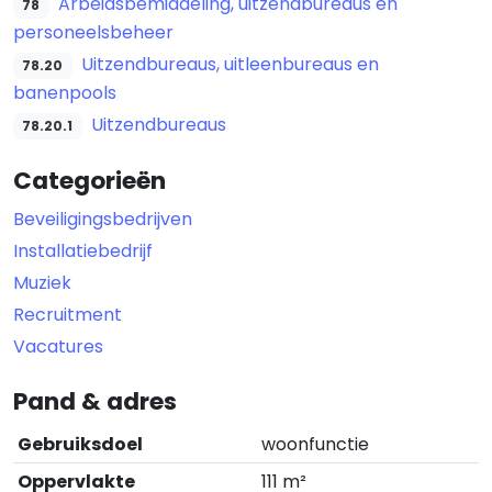
Arbeidsbemiddeling, uitzendbureaus en
78
personeelsbeheer
Uitzendbureaus, uitleenbureaus en
78.20
banenpools
Uitzendbureaus
78.20.1
Categorieën
Beveiligingsbedrijven
Installatiebedrijf
Muziek
Recruitment
Vacatures
Pand & adres
Gebruiksdoel
woonfunctie
Oppervlakte
111 m²