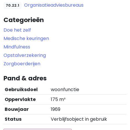
Organisatieadviesbureaus
70.22.1
Categorieën
Doe het zelf
Medische keuringen
Mindfulness
Opstalverzekering
Zorgboerderijen
Pand & adres
Gebruiksdoel
woonfunctie
Oppervlakte
175 m²
Bouwjaar
1969
Status
Verblijfsobject in gebruik