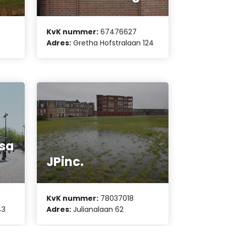
KvK nummer:
67476627
Adres:
Gretha Hofstralaan 124
rsa
JPinc.
KvK nummer:
78037018
43
Adres:
Julianalaan 62