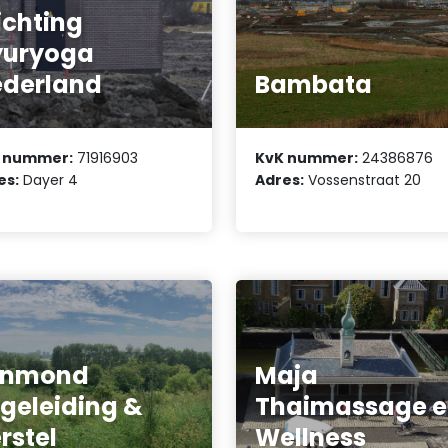
ichting
yuryoga
derland
Bambata
 nummer:
71916903
KvK nummer:
24386876
es:
Dayer 4
Adres:
Vossenstraat 20
jnmond
Maja
geleiding &
Thaimassage 
rstel
Wellness