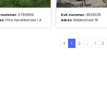
 nummer:
57939519
KvK nummer:
85335215
es:
Prins Hendrikstraat 1 A
Adres:
Ridderstraat 19
1
2
...
1
2