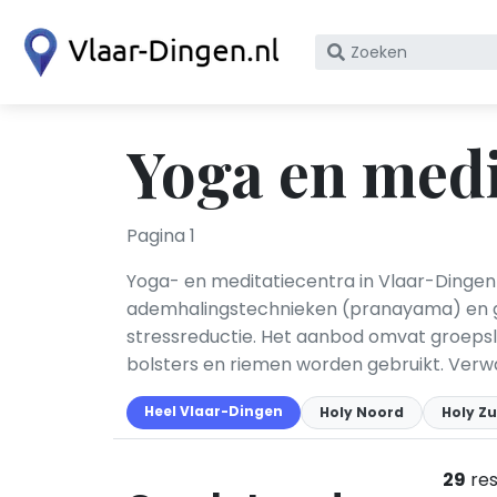
Zoek
op
bedrijfsnaam
of
Yoga en medi
KvK
nummer
Pagina 1
Yoga- en meditatiecentra in Vlaar-Dingen b
ademhalingstechnieken (pranayama) en gele
stressreductie. Het aanbod omvat groepsle
bolsters en riemen worden gebruikt. Verwan
Heel Vlaar-Dingen
Holy Noord
Holy Zu
29
res