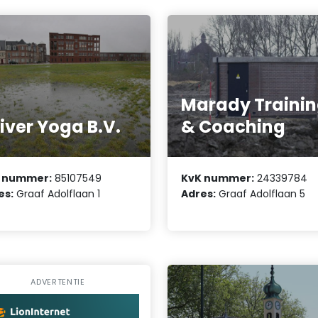
Marady Traini
iver Yoga B.V.
& Coaching
 nummer:
85107549
KvK nummer:
24339784
es:
Graaf Adolflaan 1
Adres:
Graaf Adolflaan 5
ADVERTENTIE