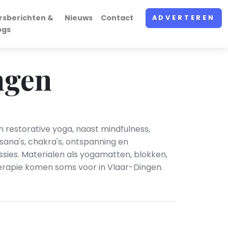
rsberichten &
Nieuws
Contact
ADVERTEREN
ogs
ngen
n restorative yoga, naast mindfulness,
sana's, chakra's, ontspanning en
sies. Materialen als yogamatten, blokken,
therapie komen soms voor in Vlaar-Dingen.