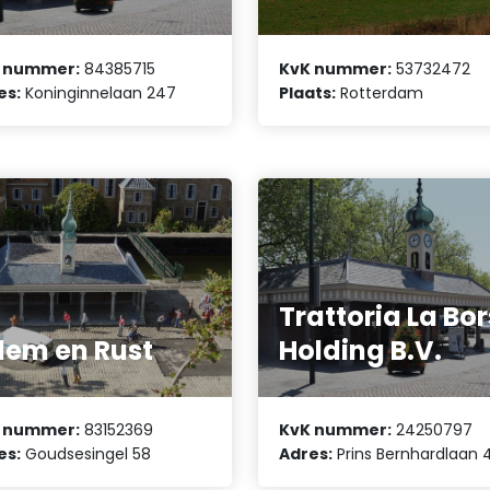
 nummer:
84385715
KvK nummer:
53732472
es:
Koninginnelaan 247
Plaats:
Rotterdam
Trattoria La Bo
em en Rust
Holding B.V.
 nummer:
83152369
KvK nummer:
24250797
es:
Goudsesingel 58
Adres:
Prins Bernhardlaan 