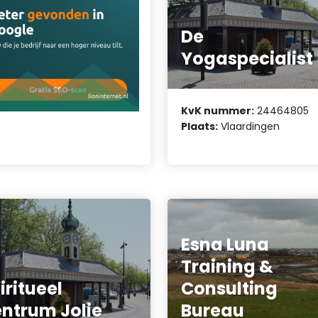
De
Yogaspecialist
KvK nummer:
24464805
Plaats:
Vlaardingen
Esna Luna
Training &
iritueel
Consulting
ntrum Jolie
Bureau