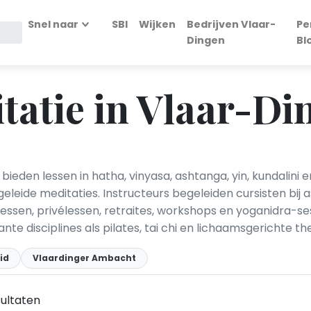
Snel naar
SBI
Wijken
Bedrijven Vlaar-
Pe
Dingen
Bl
tatie in Vlaar-Di
ieden lessen in hatha, vinyasa, ashtanga, yin, kundalini e
ide meditaties. Instructeurs begeleiden cursisten bij a
ssen, privélessen, retraites, workshops en yoganidra-ses
te disciplines als pilates, tai chi en lichaamsgerichte 
id
Vlaardinger Ambacht
ultaten