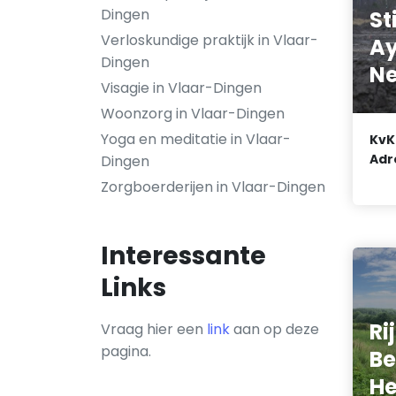
Dingen
St
Verloskundige praktijk in Vlaar-
A
Dingen
Ne
Visagie in Vlaar-Dingen
Woonzorg in Vlaar-Dingen
Yoga en meditatie in Vlaar-
KvK
Adr
Dingen
Zorgboerderijen in Vlaar-Dingen
Interessante
Links
Ri
Vraag hier een
link
aan op deze
pagina.
Be
He