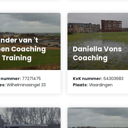
nder van 't
en Coaching
Daniella Vons
 Training
Coaching
 nummer:
77271475
KvK nummer:
64303683
es:
Wilhelminasingel 33
Plaats:
Vlaardingen