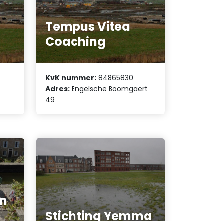
Tempus Vitea
Coaching
KvK nummer:
84865830
Adres:
Engelsche Boomgaert
49
en
Stichting Yemma