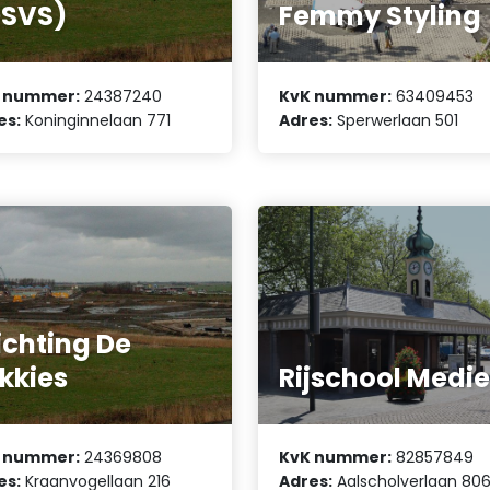
OSVS)
Femmy Styling
 nummer:
24387240
KvK nummer:
63409453
es:
Koninginnelaan 771
Adres:
Sperwerlaan 501
ichting De
kkies
Rijschool Medi
 nummer:
24369808
KvK nummer:
82857849
es:
Kraanvogellaan 216
Adres:
Aalscholverlaan 80