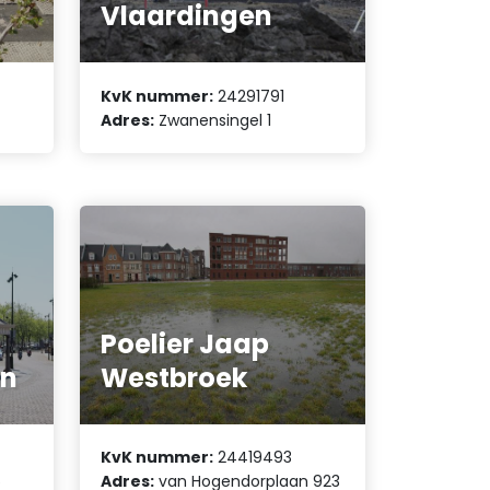
Vlaardingen
KvK nummer:
24291791
Adres:
Zwanensingel 1
Poelier Jaap
en
Westbroek
KvK nummer:
24419493
6
Adres:
van Hogendorplaan 923