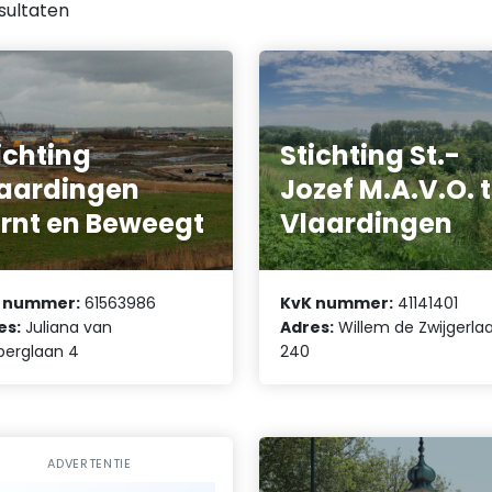
sultaten
ichting
Stichting St.-
aardingen
Jozef M.A.V.O. 
rnt en Beweegt
Vlaardingen
 nummer:
61563986
KvK nummer:
41141401
es:
Juliana van
Adres:
Willem de Zwijgerla
berglaan 4
240
ADVERTENTIE