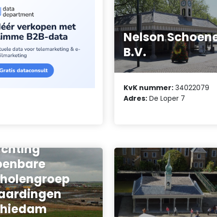
Nelson Schoen
B.V.
KvK nummer:
34022079
Adres:
De Loper 7
ichting
penbare
holengroep
aardingen
chiedam