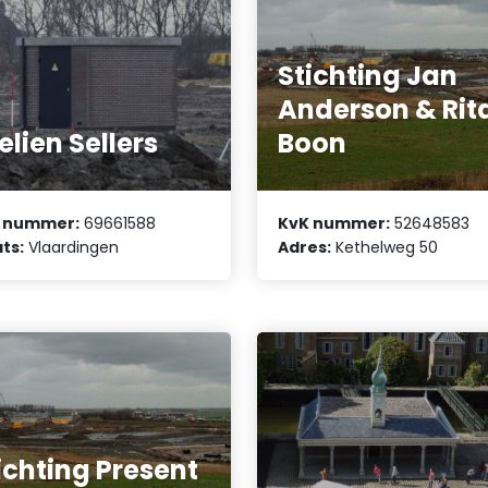
Stichting Jan
Anderson & Rit
elien Sellers
Boon
 nummer:
69661588
KvK nummer:
52648583
ts:
Vlaardingen
Adres:
Kethelweg 50
ichting Present