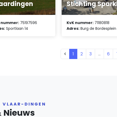
aardingen
Stichting Spark
 nummer:
75197596
KvK nummer:
71180818
es:
Sportlaan 14
Adres:
Burg de Bordesplein
1
2
3
...
6
R VLAAR-DINGEN
& Nieuws