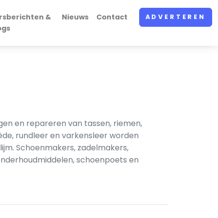
rsberichten &
Nieuws
Contact
ADVERTEREN
ogs
igen en repareren van tassen, riemen,
ède, rundleer en varkensleer worden
llijm. Schoenmakers, zadelmakers,
ronderhoud­middelen, schoenpoets en