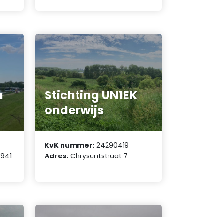
m
Stichting UN1EK
onderwijs
KvK nummer:
24290419
 941
Adres:
Chrysantstraat 7