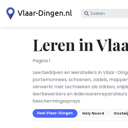
Zoek
op
bedrijfsnaam
of
Leren in Vla
KvK
nummer
Pagina 1
Leerbedrijven en leerateliers in Vlaar-Di
portemonnees, schoenen, zadels, mappen e
verwerkt met technieken als stikken, snij
leerbewerkers en lederwaren­reparateurs 
beschermingssprays.
Heel Vlaar-Dingen
Holy Noord
Oostwi