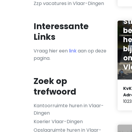
Zzp vacatures in Vlaar-Dingen
St
Interessante
be
Links
he
bi
Vraag hier een
link
aan op deze
on
pagina.
Vl
Zoek op
KvK
trefwoord
Adr
1023
Kantoorruimte huren in Vlaar-
Dingen
Koerier Vlaar-Dingen
Opslagruimte huren in Vlaar-