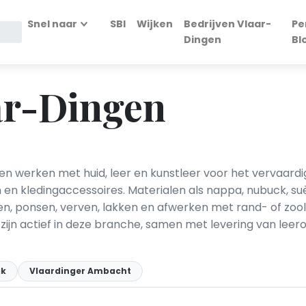
Snel naar
SBI
Wijken
Bedrijven Vlaar-
Pe
Dingen
Bl
ar-Dingen
ngen werken met huid, leer en kunstleer voor het vervaard
n kledingaccessoires. Materialen als nappa, nubuck, su
den, ponsen, verven, lakken en afwerken met rand- of zoo
zijn actief in deze branche, samen met levering van lee
jk
Vlaardinger Ambacht