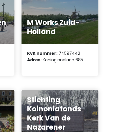
en
M Works Zuid-
Holland
KvK nummer:
74597442
Adres:
Koninginnelaan 685
Stichting
Koinoniafonds
Kerk Van de
Nazarener