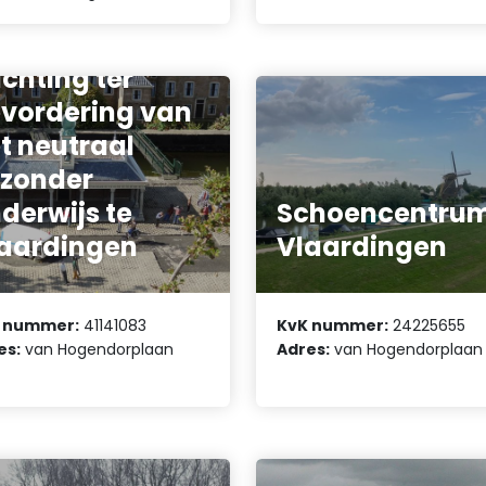
ichting ter
vordering van
t neutraal
jzonder
derwijs te
Schoencentru
aardingen
Vlaardingen
 nummer:
41141083
KvK nummer:
24225655
es:
van Hogendorplaan
Adres:
van Hogendorplaan