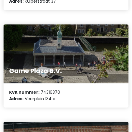
Adres:
Kuiperstraat 37
Game Plaza B.V.
KvK nummer:
74316370
Adres:
Veerplein 134 a