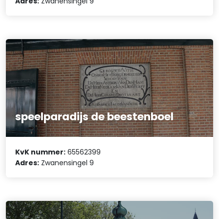
Adres:
Zwanensingel 9
speelparadijs de beestenboel
KvK nummer:
65562399
Adres:
Zwanensingel 9