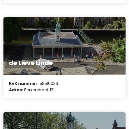
de Lieve Linde
KvK nummer:
58510036
Adres:
Berkendreef 121