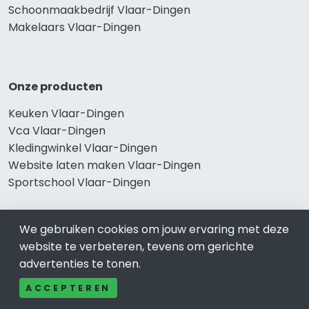
Schoonmaakbedrijf Vlaar-Dingen
Makelaars Vlaar-Dingen
Onze producten
Keuken Vlaar-Dingen
Vca Vlaar-Dingen
Kledingwinkel Vlaar-Dingen
Website laten maken Vlaar-Dingen
Sportschool Vlaar-Dingen
We gebruiken cookies om jouw ervaring met deze
Gewaardeerd
website te verbeteren, tevens om gerichte
advertenties te tonen.
Auto-bedrijven Vlaar-Dingen
Auto huren-Autoverhuur Vlaar-Dingen
ACCEPTEREN
Banden-Bandenservice Vlaar-Dingen