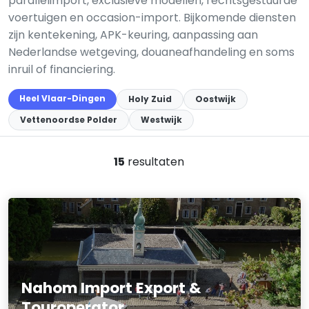
parallelimport, exclusieve modellen, rechtsgestuurde
voertuigen en occasion-import. Bijkomende diensten
zijn kentekening, APK-keuring, aanpassing aan
Nederlandse wetgeving, douaneafhandeling en soms
inruil of financiering.
Heel Vlaar-Dingen
Holy Zuid
Oostwijk
Vettenoordse Polder
Westwijk
15
resultaten
Nahom Import Export &
Touroperator