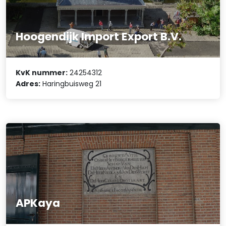
Hoogendijk Import Export B.V.
KvK nummer:
24254312
Adres:
Haringbuisweg 21
APKaya